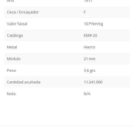
Año
1917
Ceca / Ensayador
F
Valor facial
10 Pfennig
Catálogo
KM# 20
Metal
Hierro
Módulo
21 mm
Peso
3,6 grs
Cantidad acuñada
11.341.000
Nota
N/A