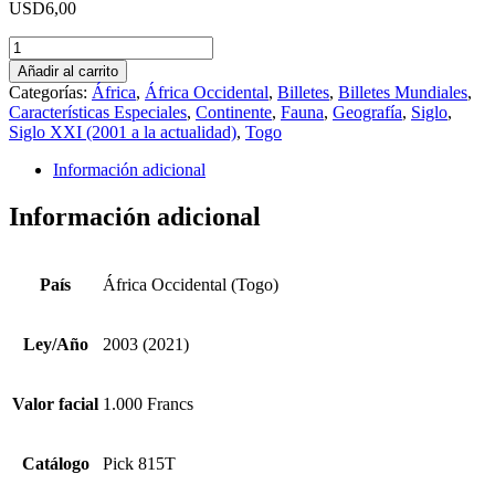
USD
6,00
África
Occidental
Añadir al carrito
(Togo)
Categorías:
África
,
África Occidental
,
Billetes
,
Billetes Mundiales
,
2003
Características Especiales
,
Continente
,
Fauna
,
Geografía
,
Siglo
,
(2021)
Siglo XXI (2001 a la actualidad)
,
Togo
1.000
Francs
Información adicional
Pick
815T
Información adicional
cantidad
País
África Occidental (Togo)
Ley/Año
2003 (2021)
Valor facial
1.000 Francs
Catálogo
Pick 815T