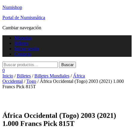
Numishop
Portal de Numismática
Cambiar navegación
Monedas
Billetes
Iniciar sesión
Contacto
0
Inicio
/
Billetes
/
Billetes Mundiales
/
África
Occidental
/
Togo
/ África Occidental (Togo) 2003 (2021) 1.000
Francs Pick 815T
África Occidental (Togo) 2003 (2021)
1.000 Francs Pick 815T