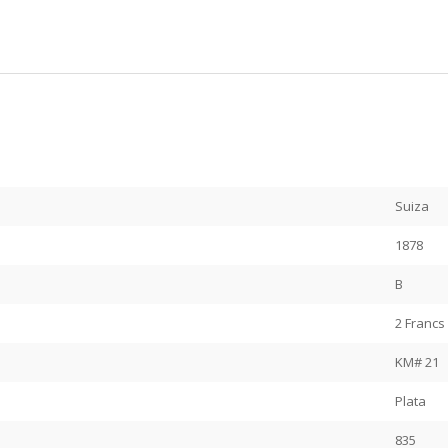
Suiza
1878
B
2 Francs
KM# 21
Plata
835