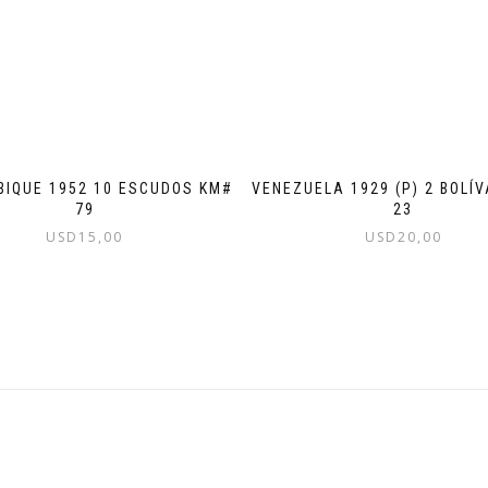
IQUE 1952 10 ESCUDOS KM#
VENEZUELA 1929 (P) 2 BOLÍ
79
23
USD
15,00
USD
20,00