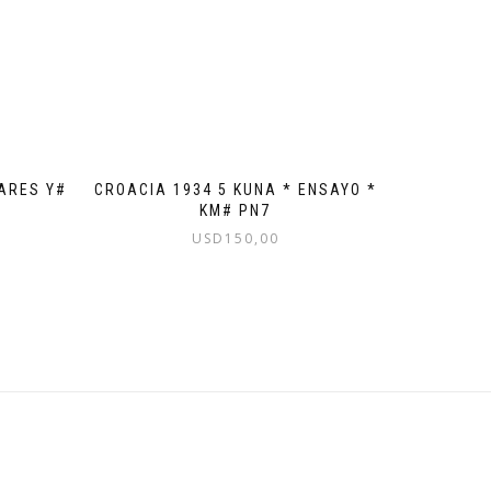
VARES Y#
CROACIA 1934 5 KUNA * ENSAYO *
KM# PN7
USD
150,00