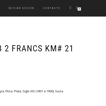
INICIAR SESIÓN
CONTACTO
0
B 2 FRANCS KM# 21
opa
,
Flora
,
Plata
,
Siglo XIX (1801 a 1900)
,
Suiza