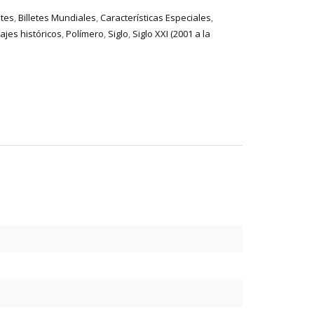
etes
,
Billetes Mundiales
,
Características Especiales
,
jes históricos
,
Polímero
,
Siglo
,
Siglo XXI (2001 a la