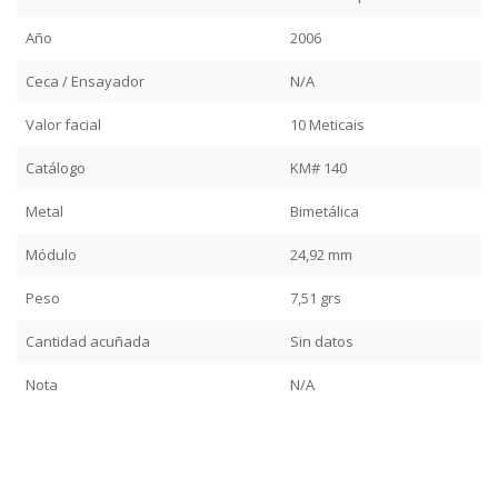
Año
2006
Ceca / Ensayador
N/A
Valor facial
10 Meticais
Catálogo
KM# 140
Metal
Bimetálica
Módulo
24,92 mm
Peso
7,51 grs
Cantidad acuñada
Sin datos
Nota
N/A