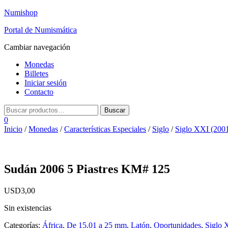
Numishop
Portal de Numismática
Cambiar navegación
Monedas
Billetes
Iniciar sesión
Contacto
0
Inicio
/
Monedas
/
Características Especiales
/
Siglo
/
Siglo XXI (2001 
Sudán 2006 5 Piastres KM# 125
USD
3,00
Sin existencias
Categorías:
África
,
De 15,01 a 25 mm
,
Latón
,
Oportunidades
,
Siglo 