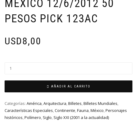
MÉXICO 12/6/2012 50
PESOS PICK 123AC
USD
8,00
AÑADIR AL CARRITO
Categorías:
América
,
Arquitectura
,
Billetes
,
Billetes Mundiales
,
Características Especiales
,
Continente
,
Fauna
,
México
,
Personajes
históricos
,
Polímero
,
Siglo
,
Siglo XXI (2001 a la actualidad)