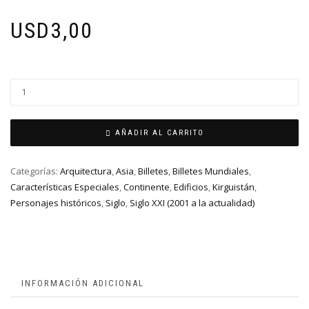
USD
3,00
AÑADIR AL CARRITO
Categorías:
Arquitectura
,
Asia
,
Billetes
,
Billetes Mundiales
,
Características Especiales
,
Continente
,
Edificios
,
Kirguistán
,
Personajes históricos
,
Siglo
,
Siglo XXI (2001 a la actualidad)
INFORMACIÓN ADICIONAL