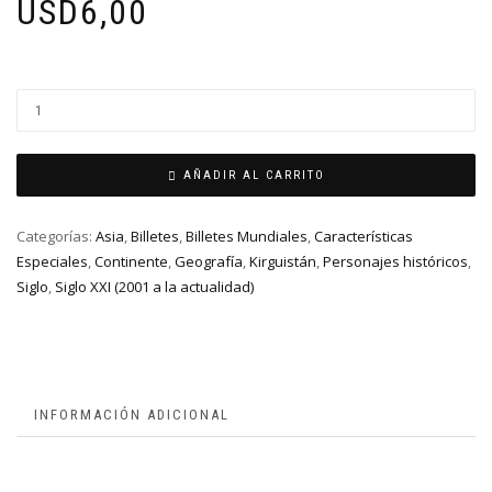
USD
6,00
AÑADIR AL CARRITO
Categorías:
Asia
,
Billetes
,
Billetes Mundiales
,
Características
Especiales
,
Continente
,
Geografía
,
Kirguistán
,
Personajes históricos
,
Siglo
,
Siglo XXI (2001 a la actualidad)
INFORMACIÓN ADICIONAL