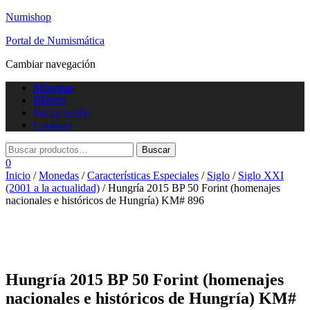
Numishop
Portal de Numismática
Cambiar navegación
Monedas
Billetes
Iniciar sesión
Contacto
0
Inicio
/
Monedas
/
Características Especiales
/
Siglo
/
Siglo XXI
(2001 a la actualidad)
/ Hungría 2015 BP 50 Forint (homenajes
nacionales e históricos de Hungría) KM# 896
Hungría 2015 BP 50 Forint (homenajes
nacionales e históricos de Hungría) KM#