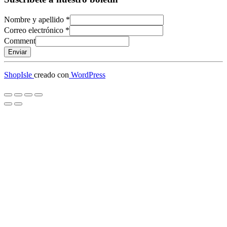
Nombre y apellido
*
Correo electrónico
*
Comment
Enviar
ShopIsle
creado con
WordPress