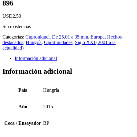
896
USD
2,50
Sin existencias
Categorías:
Cuproníquel
,
De 25,01 a 35 mm
,
Europa
,
Hechos
destacados
,
Hungría
,
Oportunidades
,
Siglo XXI (2001 a la
actualidad)
Información adicional
Información adicional
País
Hungría
Año
2015
Ceca / Ensayador
BP