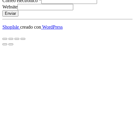
Correo electrónico
*
Website
Enviar
ShopIsle
creado con
WordPress