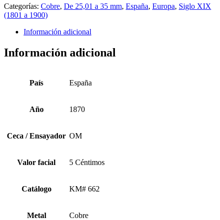
Categorías:
Cobre
,
De 25,01 a 35 mm
,
España
,
Europa
,
Siglo XIX
(1801 a 1900)
Información adicional
Información adicional
País
España
Año
1870
Ceca / Ensayador
OM
Valor facial
5 Céntimos
Catálogo
KM# 662
Metal
Cobre