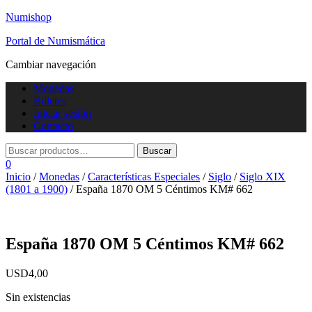
Numishop
Portal de Numismática
Cambiar navegación
Monedas
Billetes
Iniciar sesión
Contacto
0
Inicio
/
Monedas
/
Características Especiales
/
Siglo
/
Siglo XIX
(1801 a 1900)
/ España 1870 OM 5 Céntimos KM# 662
España 1870 OM 5 Céntimos KM# 662
USD
4,00
Sin existencias