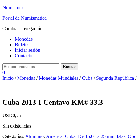
Numishop
Portal de Numismática
Cambiar navegación
Monedas
Billetes
Iniciar sesión
Contacto
0
Inicio
/
Monedas
/
Monedas Mundiales
/
Cuba
/
Segunda República
/
Cuba 2013 1 Centavo KM# 33.3
USD
0,75
Sin existencias
Categorías:
Aluminio
,
América
,
Cuba
,
De 15,01 a 25 mm
,
Islas
,
Opor