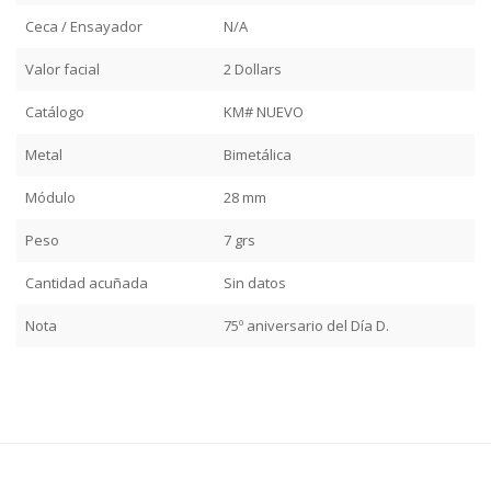
Ceca / Ensayador
N/A
Valor facial
2 Dollars
Catálogo
KM# NUEVO
Metal
Bimetálica
Módulo
28 mm
Peso
7 grs
Cantidad acuñada
Sin datos
Nota
75º aniversario del Día D.