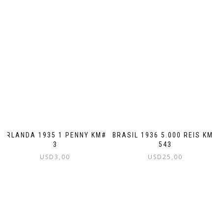
IRLANDA 1935 1 PENNY KM#
BRASIL 1936 5.000 REIS KM#
3
543
USD
3,00
USD
25,00