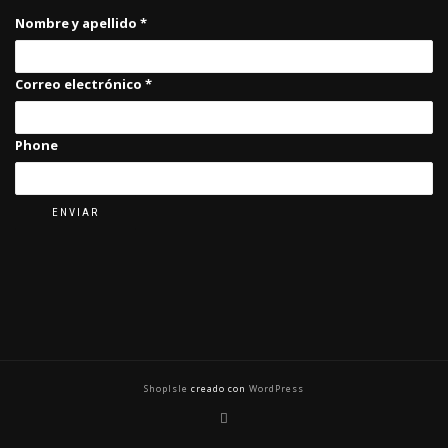
Nombre y apellido
*
Correo electrónico
*
Phone
ENVIAR
ShopIsle
creado con
WordPress