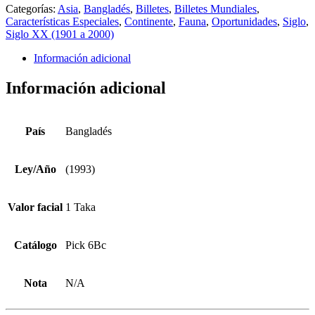
Categorías:
Asia
,
Bangladés
,
Billetes
,
Billetes Mundiales
,
Características Especiales
,
Continente
,
Fauna
,
Oportunidades
,
Siglo
,
Siglo XX (1901 a 2000)
Información adicional
Información adicional
País
Bangladés
Ley/Año
(1993)
Valor facial
1 Taka
Catálogo
Pick 6Bc
Nota
N/A