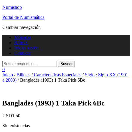
Numishop
Portal de Numismática
Cambiar navegación
Monedas
Billetes
Iniciar sesión
Contacto
0
Inicio
/
Billetes
/
Características Especiales
/
Siglo
/
Siglo XX (1901
a 2000)
/ Bangladés (1993) 1 Taka Pick 6Bc
Bangladés (1993) 1 Taka Pick 6Bc
USD
1,50
Sin existencias