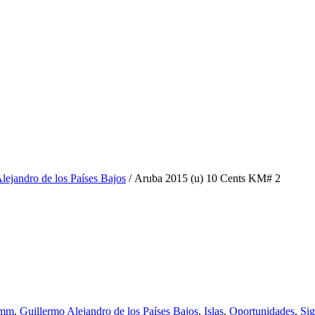
lejandro de los Países Bajos
/ Aruba 2015 (u) 10 Cents KM# 2
 mm
,
Guillermo Alejandro de los Países Bajos
,
Islas
,
Oportunidades
,
Sig