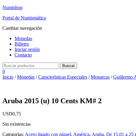
Numishop
Portal de Numismática
Cambiar navegación
Monedas
Billetes
Iniciar sesión
Contacto
0
Inicio
/
Monedas
/
Características Especiales
/
Monarcas
/
Guillermo A
Aruba 2015 (u) 10 Cents KM# 2
USD
0,75
Sin existencias
Categorías:
Acero ligado con níquel
,
América
,
Aruba
,
De 15,01 a 25