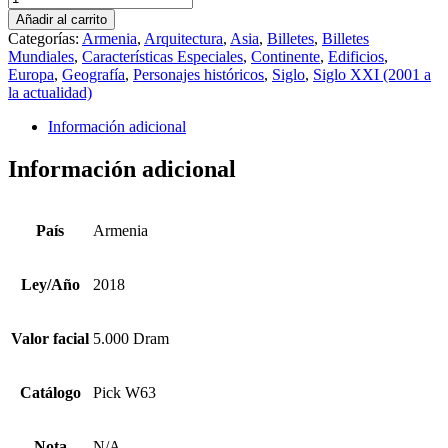
2018
Añadir al carrito
5.000
Categorías:
Armenia
,
Arquitectura
,
Asia
,
Billetes
,
Billetes
Dram
Mundiales
,
Características Especiales
,
Continente
,
Edificios
,
Pick
Europa
,
Geografía
,
Personajes históricos
,
Siglo
,
Siglo XXI (2001 a
W63
la actualidad)
cantidad
Información adicional
Información adicional
País
Armenia
Ley/Año
2018
Valor facial
5.000 Dram
Catálogo
Pick W63
Nota
N/A