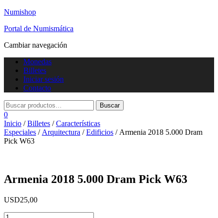
Numishop
Portal de Numismática
Cambiar navegación
Monedas
Billetes
Iniciar sesión
Contacto
0
Inicio
/
Billetes
/
Características
Especiales
/
Arquitectura
/
Edificios
/ Armenia 2018 5.000 Dram
Pick W63
Armenia 2018 5.000 Dram Pick W63
USD
25,00
Armenia