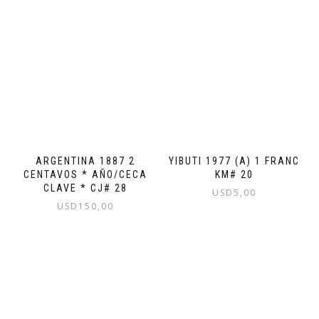
YIBUTI 1977 (A) 1 FRANC
ARGENTINA 1887 2
KM# 20
CENTAVOS * AÑO/CECA
CLAVE * CJ# 28
USD
5,00
USD
150,00