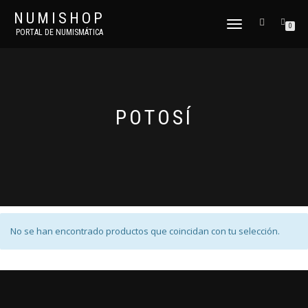
NUMISHOP
CAMBIAR
0
PORTAL DE NUMISMÁTICA
NAVEGACIÓN
POTOSÍ
No se han encontrado productos que coincidan con tu selección.